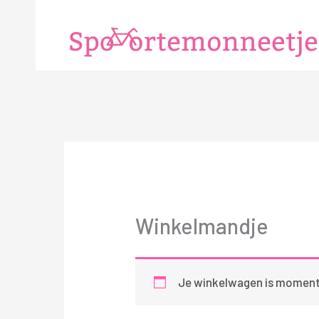
Ga
naar
de
inhoud
Winkelmandje
Je winkelwagen is momente