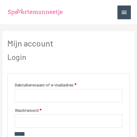
Ga
HOO
naar
de
inhoud
Vereist
Vereist
Mijn account
Login
Gebruikersnaam of e-mailadres
*
Wachtwoord
*