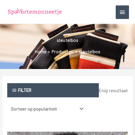
Ga
HOO
naar
de
inhoud
sleutelbos
Home
Producten
sleutelbos
FILTER
Enig resultaat