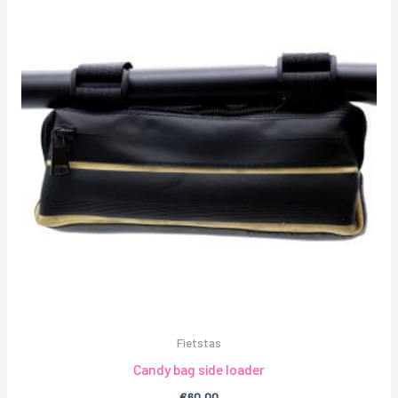
Fietstas
Candy bag side loader
€
60,00