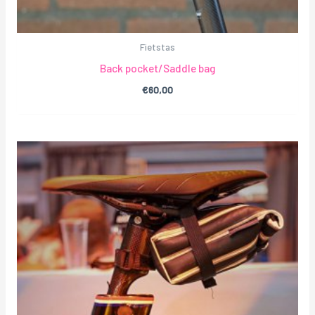
Fietstas
Back pocket/Saddle bag
€
60,00