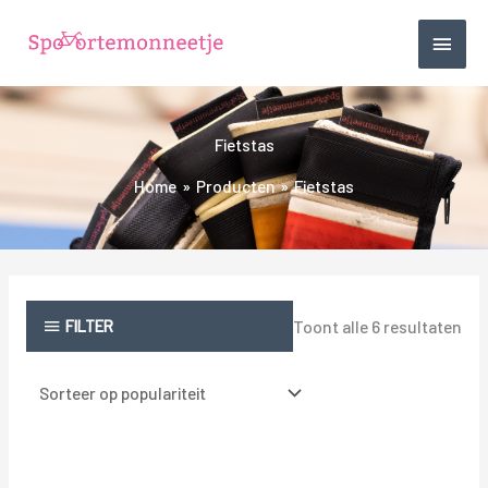
Ga
HOO
naar
de
inhoud
Fietstas
Home
Producten
Fietstas
Ges
op
pop
FILTER
Toont alle 6 resultaten