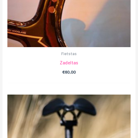
Fietstas
Zadeltas
€
60,00
Prijsklasse:
€100,00
tot
€140,00