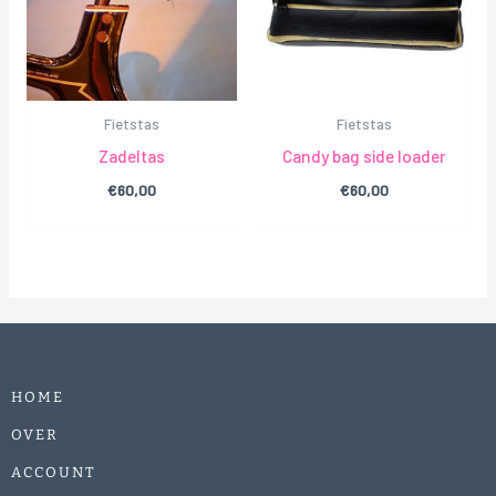
Fietstas
Fietstas
Zadeltas
Candy bag side loader
€
60,00
€
60,00
HOME
OVER
ACCOUNT