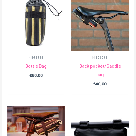
Fietstas
Fietstas
Bottle Bag
Back pocket/Saddle
bag
€
60,00
€
60,00